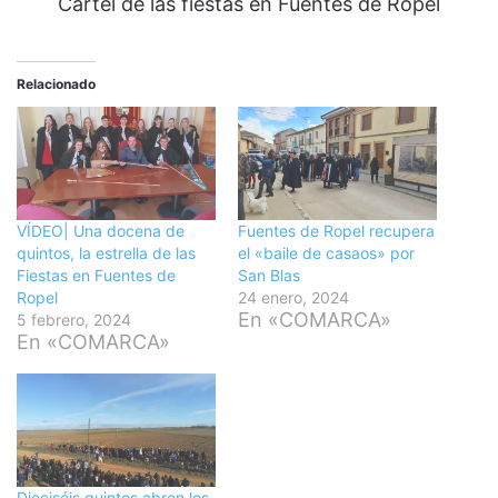
Cartel de las fiestas en Fuentes de Ropel
Relacionado
VÍDEO| Una docena de
Fuentes de Ropel recupera
quintos, la estrella de las
el «baile de casaos» por
Fiestas en Fuentes de
San Blas
Ropel
24 enero, 2024
En «COMARCA»
5 febrero, 2024
En «COMARCA»
Dieciséis quintos abren los