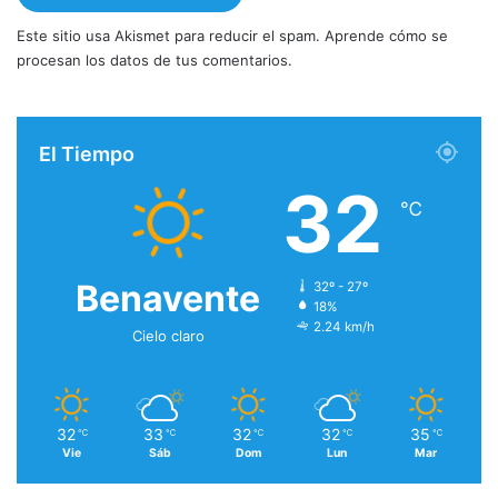
Este sitio usa Akismet para reducir el spam.
Aprende cómo se
procesan los datos de tus comentarios.
El Tiempo
32
℃
Benavente
32º - 27º
18%
2.24 km/h
Cielo claro
32
33
32
32
35
℃
℃
℃
℃
℃
Vie
Sáb
Dom
Lun
Mar