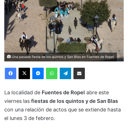
Una pasada fiesta de los quintos y San Blas en Fuentes de Ropel
Facebook
X
Messenger
WhatsApp
Telegram
Compartir via Email
La localidad de
Fuentes de Ropel
abre este
viernes las
fiestas de los quintos y de San Blas
con una relación de actos que se extiende hasta
el lunes 3 de febrero.