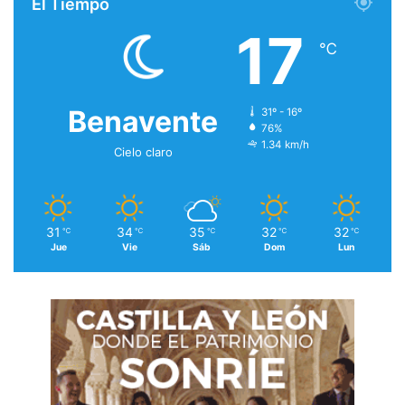
El Tiempo
17
℃
Benavente
31º - 16º
76%
1.34 km/h
Cielo claro
31
34
35
32
32
℃
℃
℃
℃
℃
Jue
Vie
Sáb
Dom
Lun