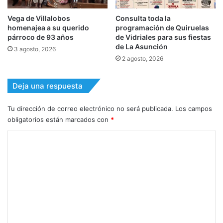
Vega de Villalobos
Consulta toda la
homenajea a su querido
programación de Quiruelas
párroco de 93 años
de Vidriales para sus fiestas
de La Asunción
3 agosto, 2026
2 agosto, 2026
Deja una respuesta
Tu dirección de correo electrónico no será publicada.
Los campos
obligatorios están marcados con
*
C
o
m
e
n
t