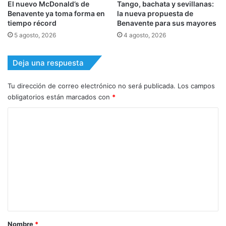
El nuevo McDonald’s de
Tango, bachata y sevillanas:
Benavente ya toma forma en
la nueva propuesta de
tiempo récord
Benavente para sus mayores
5 agosto, 2026
4 agosto, 2026
Deja una respuesta
Tu dirección de correo electrónico no será publicada.
Los campos
obligatorios están marcados con
*
C
o
m
e
n
t
a
r
Nombre
*