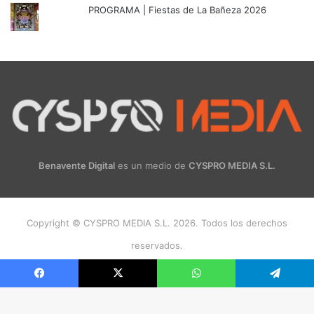
PROGRAMA | Fiestas de La Bañeza 2026
Benavente Digital
es un medio de
CYSPRO MEDIA S.L.
Copyright © CYSPRO MEDIA S.L. 2026. Todos los derechos
reservados.
Facebook
X
Instagram
Facebook
X
WhatsApp
Telegram