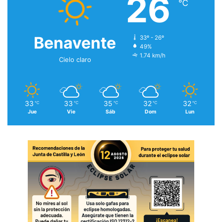
26
℃
Benavente
33º - 26º
49%
1.74 km/h
Cielo claro
33
33
35
32
32
℃
℃
℃
℃
℃
Jue
Vie
Sáb
Dom
Lun