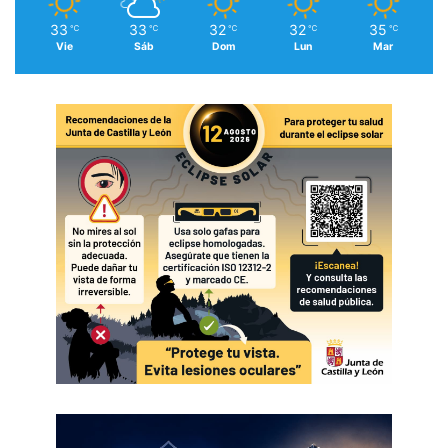
33
33
32
32
35
℃
℃
℃
℃
℃
Vie
Sáb
Dom
Lun
Mar