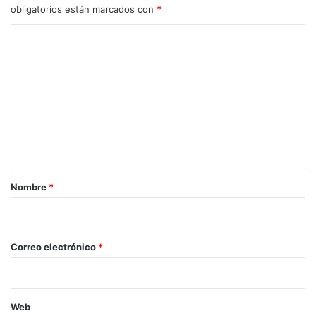
obligatorios están marcados con
*
C
o
m
e
n
t
a
r
Nombre
*
i
o
*
Correo electrónico
*
Web