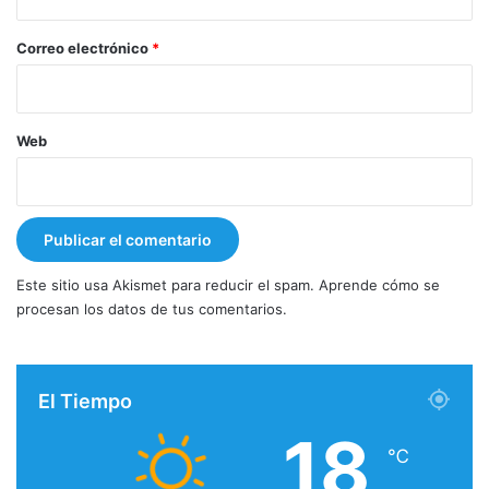
o
*
Correo electrónico
*
Web
Este sitio usa Akismet para reducir el spam.
Aprende cómo se
procesan los datos de tus comentarios.
El Tiempo
18
℃