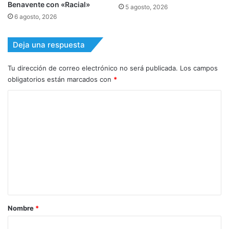
Benavente con «Racial»
5 agosto, 2026
6 agosto, 2026
Deja una respuesta
Tu dirección de correo electrónico no será publicada.
Los campos
obligatorios están marcados con
*
C
o
m
e
n
t
a
r
Nombre
*
i