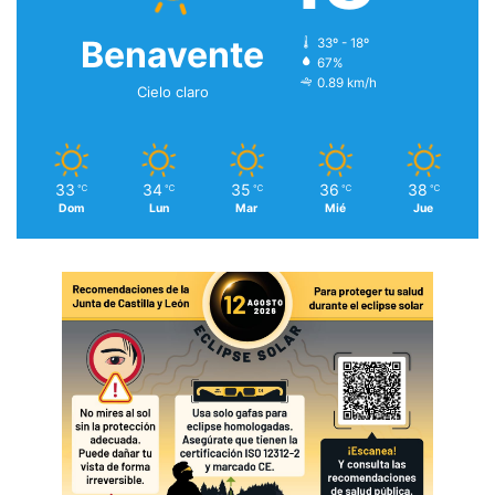
Benavente
33º - 18º
67%
0.89 km/h
Cielo claro
33
34
35
36
38
℃
℃
℃
℃
℃
Dom
Lun
Mar
Mié
Jue