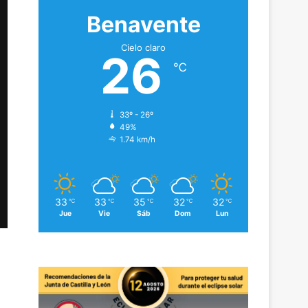
Benavente
Cielo claro
26
℃
33º - 26º
49%
1.74 km/h
33
33
35
32
32
℃
℃
℃
℃
℃
Jue
Vie
Sáb
Dom
Lun
n