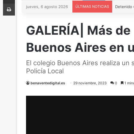
Imprimir
jueves, 6 agosto 2026
ÚLTIMAS NOTICIAS
GALERÍA| Más de 
Buenos Aires en u
El colegio Buenos Aires realiza un
Policía Local
benaventedigital.es
29 noviembre, 2023
0
1 minu