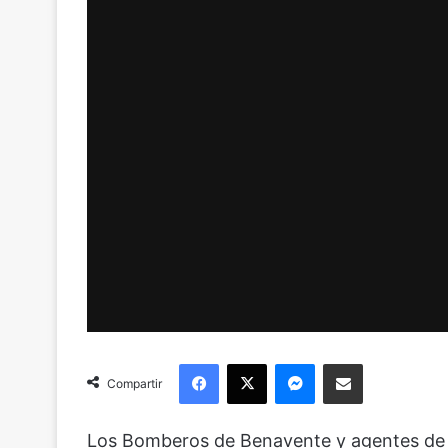
Facebook
X
Messenger
Compartir via Email
Compartir
Los Bomberos de Benavente y agentes de la