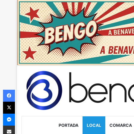
Facebook
X
Messenger
PORTADA
LOCAL
COMARCA
Compartir via Email