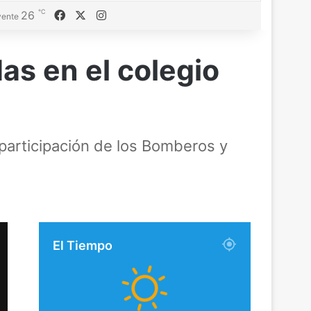
℃
Facebook
X
Instagram
26
ente
s en el colegio
 participación de los Bomberos y
El Tiempo