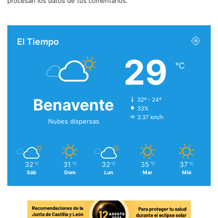
procesan los datos de tus comentarios.
El Tiempo
29
℃
Benavente
32º - 24º
33%
3.37 km/h
Nubes dispersas
32
31
32
35
37
℃
℃
℃
℃
℃
Sáb
Dom
Lun
Mar
Mié