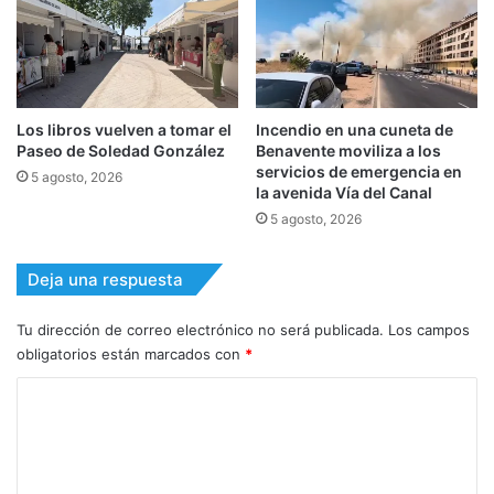
Los libros vuelven a tomar el
Incendio en una cuneta de
Paseo de Soledad González
Benavente moviliza a los
servicios de emergencia en
5 agosto, 2026
la avenida Vía del Canal
5 agosto, 2026
Deja una respuesta
Tu dirección de correo electrónico no será publicada.
Los campos
obligatorios están marcados con
*
C
o
m
e