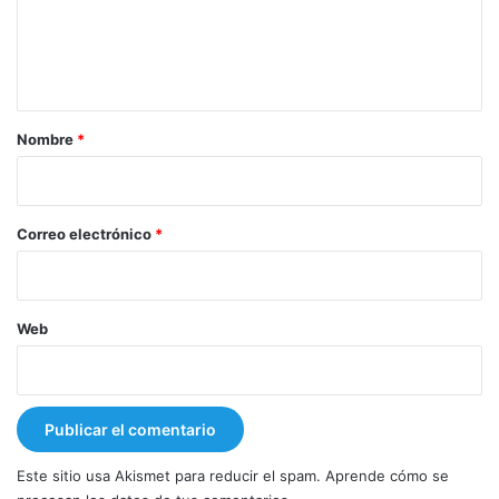
n
t
a
r
Nombre
*
i
o
*
Correo electrónico
*
Web
Este sitio usa Akismet para reducir el spam.
Aprende cómo se