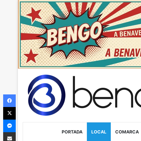
Facebook
X
Messenger
PORTADA
LOCAL
COMARCA
Compartir via Email