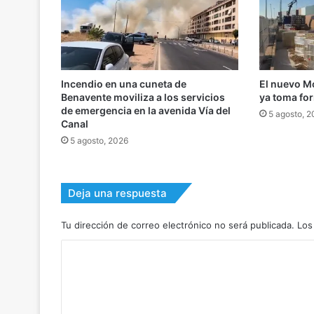
Incendio en una cuneta de
El nuevo M
Benavente moviliza a los servicios
ya toma fo
de emergencia en la avenida Vía del
5 agosto, 
Canal
5 agosto, 2026
Deja una respuesta
Tu dirección de correo electrónico no será publicada.
Los
C
o
m
e