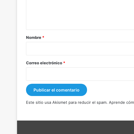
n
t
a
r
Nombre
*
i
o
*
Correo electrónico
*
Este sitio usa Akismet para reducir el spam.
Aprende cómo