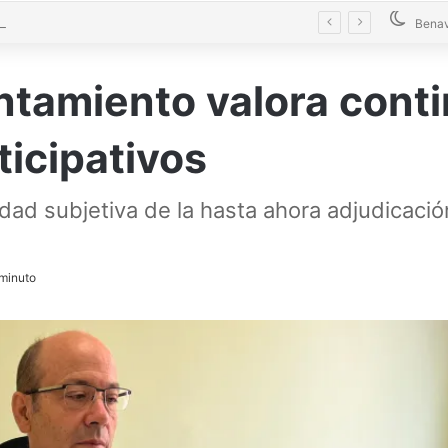
El alcalde de Castrogonzalo pide frenar la tensión tras un acto vandálico contra una edil
Bena
tamiento valora conti
icipativos
lidad subjetiva de la hasta ahora adjudicac
minuto