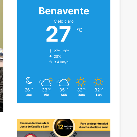
Benavente
Cielo claro
27
℃
27º - 26º
28%
3.4 km/h
26
33
35
32
32
℃
℃
℃
℃
℃
Jue
Vie
Sáb
Dom
Lun