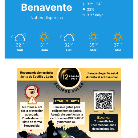
Benavente
32º - 24º
33%
3.37 km/h
Nubes dispersas
32
31
32
35
37
℃
℃
℃
℃
℃
Sáb
Dom
Lun
Mar
Mié