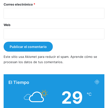
*
Correo electrónico
*
Web
Este sitio usa Akismet para reducir el spam.
Aprende cómo se
procesan los datos de tus comentarios.
El Tiempo
29
℃