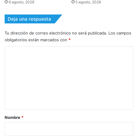
6 agosto, 2026
5 agosto, 2026
Deja una respuesta
Tu dirección de correo electrónico no será publicada.
Los campos
obligatorios están marcados con
*
C
o
m
e
n
t
a
r
Nombre
*
i
o