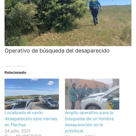
Operativo de búsqueda del desaparecido
Relacionado
Localizado el varón
Amplio operativo para la
desaparecido este viernes
búsqueda de un hombre
en Flechas
desaparecido en la
24 julio, 2021
provincia