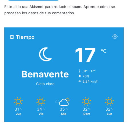
Este sitio usa Akismet para reducir el spam.
Aprende cómo se
procesan los datos de tus comentarios.
El Tiempo
17
℃
Benavente
31º - 17º
76%
2.24 km/h
Cielo claro
31
34
35
32
32
℃
℃
℃
℃
℃
Jue
Vie
Sáb
Dom
Lun