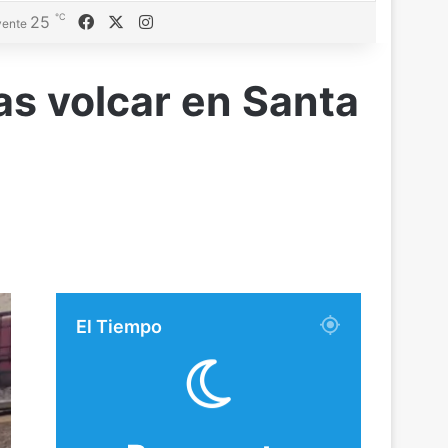
℃
Facebook
X
Instagram
25
ente
as volcar en Santa
El Tiempo