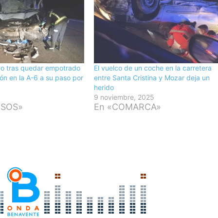
do tras quedar empotrado
El vuelco de un coche en la carretera
ón en la A-6 a su paso por
entre Santa Cristina y Mozar deja un
herido
9 noviembre, 2025
ESOS»
En «COMARCA»