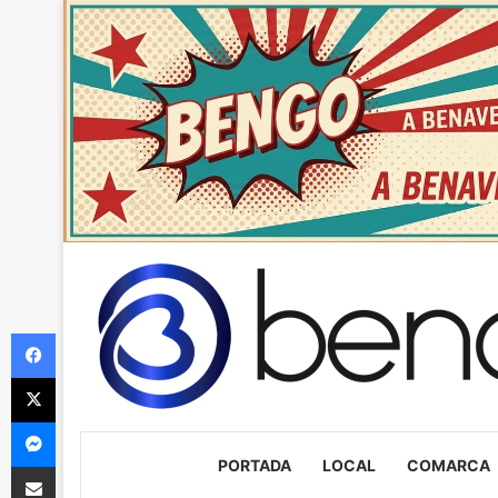
Facebook
X
Messenger
PORTADA
LOCAL
COMARCA
Compartir via Email