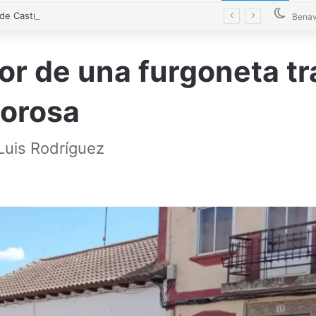
El alcalde de Castrogonzalo pide frenar la tensión tras un acto vandálico contra una edil
Benav
or de una furgoneta tr
vorosa
 Luis Rodríguez