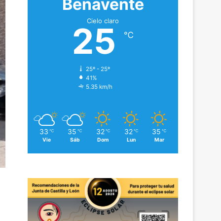
Benavente
Cielo claro
25
℃
25º - 25º
41%
5.35 km/h
33
35
32
32
35
℃
℃
℃
℃
℃
Vie
Sáb
Dom
Lun
Mar