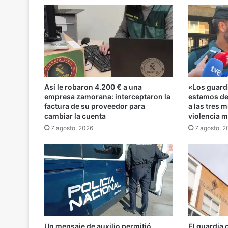
Así le robaron 4.200 € a una
«Los guard
empresa zamorana: interceptaron la
estamos de
factura de su proveedor para
a las tres 
cambiar la cuenta
violencia 
7 agosto, 2026
7 agosto, 
Un mensaje de auxilio permitió
El guardia 