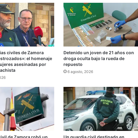
ias civiles de Zamora
Detenido un joven de 21 años con
strozados»: el homenaje
droga oculta bajo la rueda de
mujeres asesinadas por
repuesto
machista
6 agosto, 2026
2026
civil de Zamora robó un
Un guardia civil destinado en