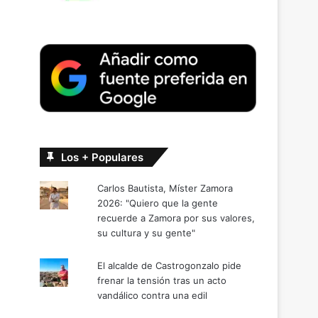
Los + Populares
Carlos Bautista, Míster Zamora
2026: "Quiero que la gente
recuerde a Zamora por sus valores,
su cultura y su gente"
El alcalde de Castrogonzalo pide
frenar la tensión tras un acto
vandálico contra una edil