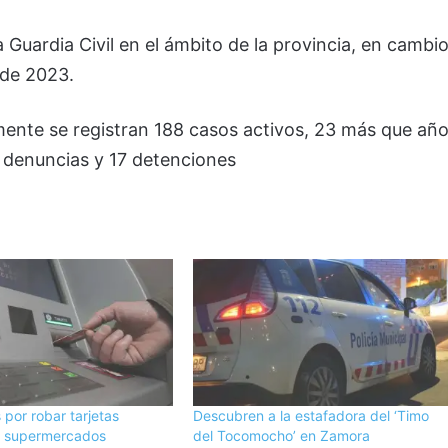
 Guardia Civil en el ámbito de la provincia, en cambio
de 2023.
lmente se registran 188 casos activos, 23 más que añ
 denuncias y 17 detenciones
 por robar tarjetas
Descubren a la estafadora del ‘Timo
n supermercados
del Tocomocho’ en Zamora