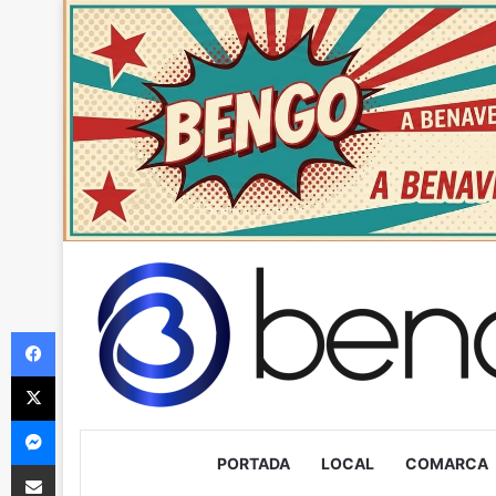
Facebook
X
Messenger
PORTADA
LOCAL
COMARCA
Compartir via Email