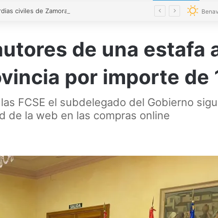
«Los guardias civiles de Zamora estamos destrozados»: el homenaje a las tres mujeres asesinadas por violencia machista
Benav
 autores de una estafa
ovincia por importe de
e las FCSE el subdelegado del Gobierno si
ad de la web en las compras online