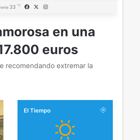
℃
Facebook
X
Instagram
33
ente
 amorosa en una
 17.800 euros
gue recomendando extremar la
El Tiempo