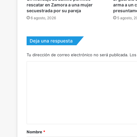
rescatar en Zamora a una mujer
arma a un 
secuestrada por su pareja
presuntame
6 agosto, 2026
5 agosto, 
Deja una respuesta
Tu dirección de correo electrónico no será publicada.
Los
C
o
m
e
n
t
a
r
Nombre
*