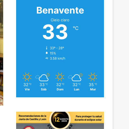
Benavente
Cielo claro
33
℃
33º - 28º
15%
3.58 km/h
32
33
32
32
35
℃
℃
℃
℃
℃
Vie
Sáb
Dom
Lun
Mar