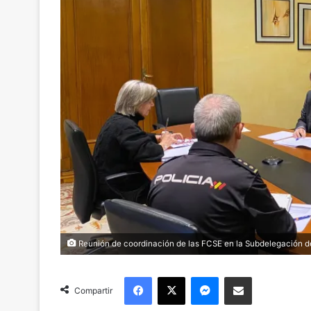
Reunión de coordinación de las FCSE en la Subdelegación d
Facebook
X
Messenger
Compartir via Email
Compartir