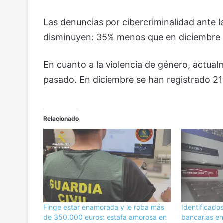
Las denuncias por cibercriminalidad ante la
disminuyen: 35% menos que en diciembre 
En cuanto a la violencia de género, actua
pasado. En diciembre se han registrado 21
Relacionado
Finge estar enamorada y le roba más
Identificados
de 350.000 euros: estafa amorosa en
bancarias e