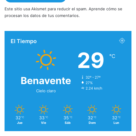
Este sitio usa Akismet para reducir el spam.
Aprende cómo se
procesan los datos de tus comentarios.
El Tiempo
29
℃
Benavente
32º - 27º
27%
2.24 km/h
Cielo claro
32
33
35
32
32
℃
℃
℃
℃
℃
Jue
Vie
Sáb
Dom
Lun