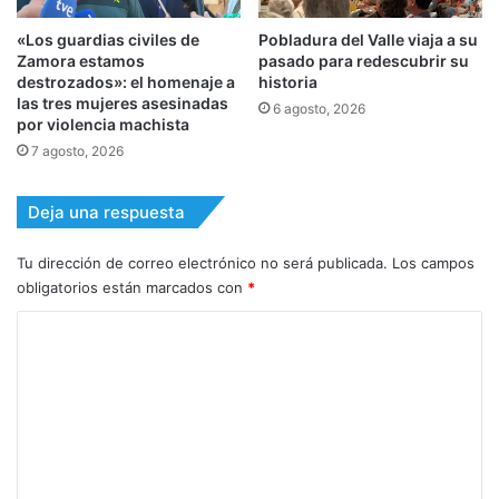
«Los guardias civiles de
Pobladura del Valle viaja a su
Zamora estamos
pasado para redescubrir su
destrozados»: el homenaje a
historia
las tres mujeres asesinadas
6 agosto, 2026
por violencia machista
7 agosto, 2026
Deja una respuesta
Tu dirección de correo electrónico no será publicada.
Los campos
obligatorios están marcados con
*
C
o
m
e
n
t