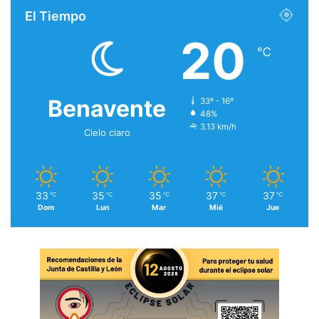
El Tiempo
20
℃
Benavente
33º - 16º
48%
3.13 km/h
Cielo claro
33
35
35
37
37
℃
℃
℃
℃
℃
Dom
Lun
Mar
Mié
Jue