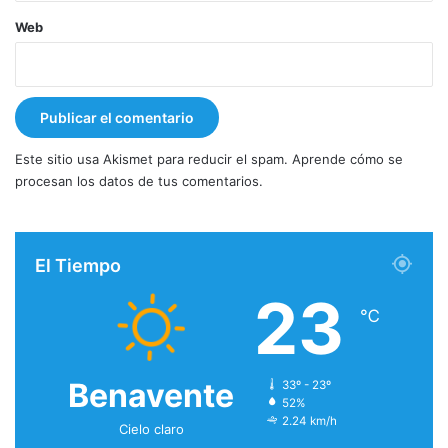
Web
Este sitio usa Akismet para reducir el spam.
Aprende cómo se
procesan los datos de tus comentarios.
El Tiempo
23
℃
Benavente
33º - 23º
52%
2.24 km/h
Cielo claro