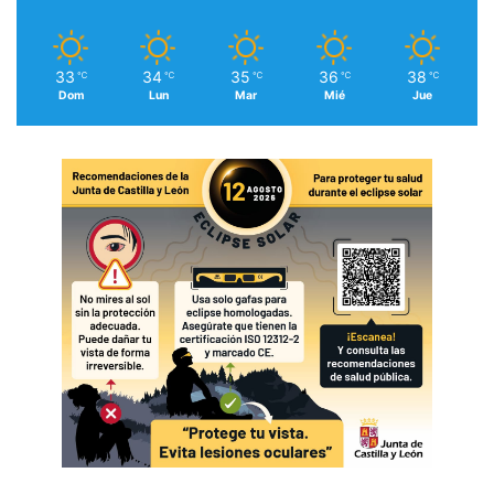
33
34
35
36
38
℃
℃
℃
℃
℃
Dom
Lun
Mar
Mié
Jue