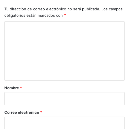
Tu dirección de correo electrónico no será publicada.
Los campos
obligatorios están marcados con
*
C
o
m
e
n
t
a
r
Nombre
*
i
o
*
Correo electrónico
*