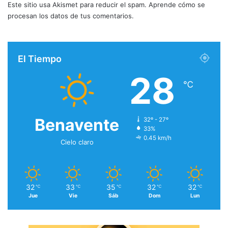
Este sitio usa Akismet para reducir el spam.
Aprende cómo se
procesan los datos de tus comentarios.
El Tiempo
28
℃
Benavente
32º - 27º
33%
0.45 km/h
Cielo claro
32
33
35
32
32
℃
℃
℃
℃
℃
Jue
Vie
Sáb
Dom
Lun