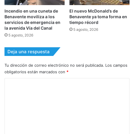
Incendio en una cuneta de
El nuevo McDonald’s de
Benavente moviliza a los
Benavente ya toma forma en
servicios de emergencia en
tiempo récord
la avenida Vía del Canal
5 agosto, 2026
5 agosto, 2026
Deja una respuesta
Tu dirección de correo electrónico no será publicada.
Los campos
obligatorios están marcados con
*
C
o
m
e
n
t