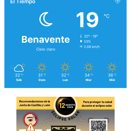
El Tiempo
19
℃
Benavente
32º - 18º
53%
2.68 km/h
Cielo claro
32
31
32
34
36
℃
℃
℃
℃
℃
Sáb
Dom
Lun
Mar
Mié