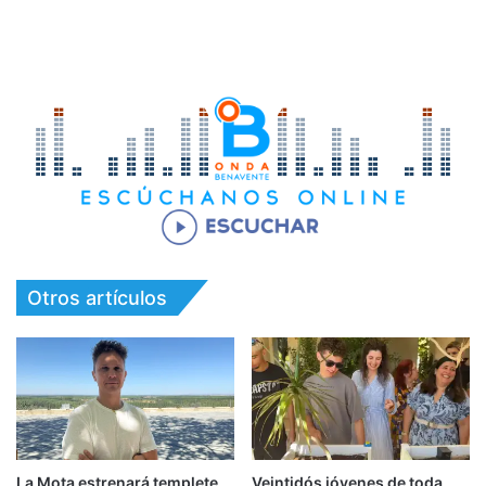
Otros artículos
La Mota estrenará templete
Veintidós jóvenes de toda