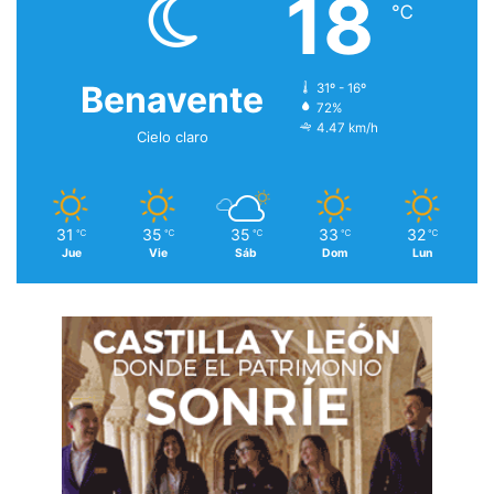
18
℃
Benavente
31º - 16º
72%
4.47 km/h
Cielo claro
31
35
35
33
32
℃
℃
℃
℃
℃
Jue
Vie
Sáb
Dom
Lun