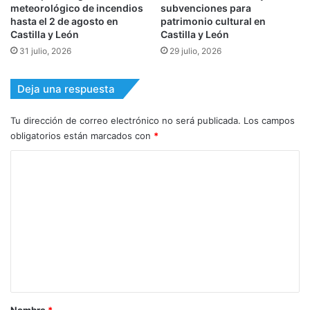
meteorológico de incendios
subvenciones para
hasta el 2 de agosto en
patrimonio cultural en
Castilla y León
Castilla y León
31 julio, 2026
29 julio, 2026
Deja una respuesta
Tu dirección de correo electrónico no será publicada.
Los campos
obligatorios están marcados con
*
C
o
m
e
n
t
a
r