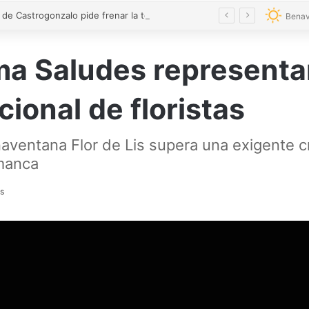
El alcalde de Castrogonzalo pide frenar la tensión tras un acto vandálico contra una edil
Benav
a Saludes representa
ional de floristas
enaventana Flor de Lis supera una exigente c
amanca
os