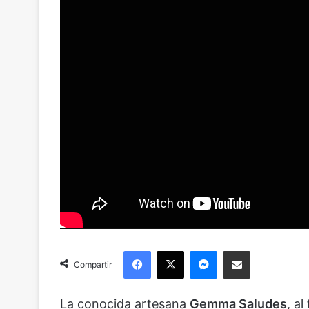
Facebook
X
Messenger
Compartir via Email
Compartir
La conocida artesana
Gemma Saludes
, a