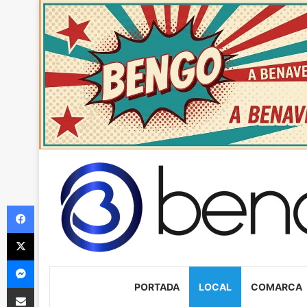
Facebook
X
Messenger
PORTADA
LOCAL
COMARCA
Compartir via Email