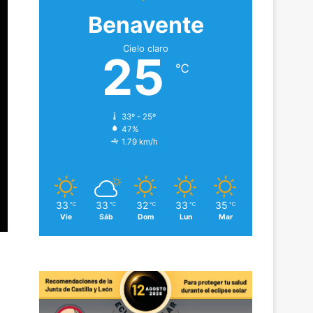
Benavente
Cielo claro
25
℃
33º - 25º
47%
1.79 km/h
33
33
32
33
35
℃
℃
℃
℃
℃
Vie
Sáb
Dom
Lun
Mar