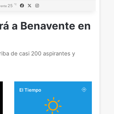
℃
Facebook
X
Instagram
25
ente
rá a Benavente en
riba de casi 200 aspirantes y
El Tiempo