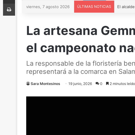
Imprimir
viernes, 7 agosto 2026
ÚLTIMAS NOTICIAS
La artesana Gemm
el campeonato nac
La responsable de la floristería b
representará a la comarca en Sal
Sara Montesinos
19 junio, 2026
0
2 minutos leíd