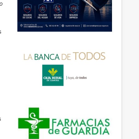
ño
s
s