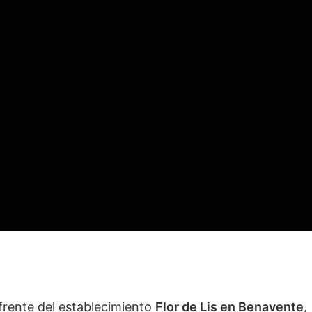
l frente del establecimiento
Flor de Lis en Benavente
,