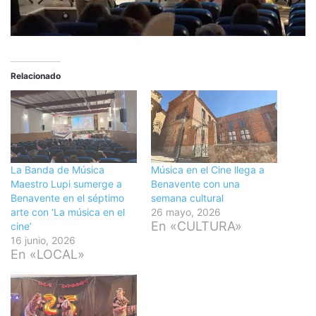
Relacionado
La Banda de Música
Música en el Cine llega a
Maestro Lupi sumerge a
Benavente con una
Benavente en el séptimo
semana cultural
arte con ‘La música en el
26 mayo, 2026
En «CULTURA»
cine’
16 junio, 2026
En «LOCAL»