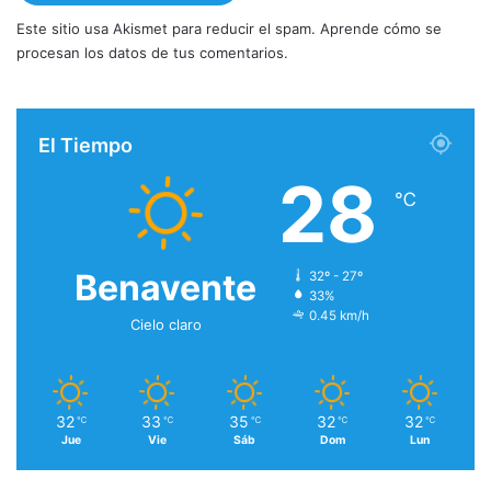
Este sitio usa Akismet para reducir el spam.
Aprende cómo se
procesan los datos de tus comentarios.
El Tiempo
28
℃
Benavente
32º - 27º
33%
0.45 km/h
Cielo claro
32
33
35
32
32
℃
℃
℃
℃
℃
Jue
Vie
Sáb
Dom
Lun