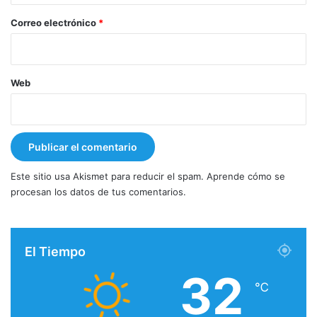
o
*
Correo electrónico
*
Web
Este sitio usa Akismet para reducir el spam.
Aprende cómo se
procesan los datos de tus comentarios.
El Tiempo
32
℃