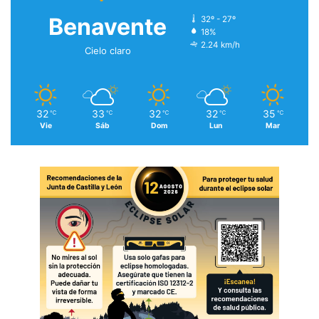
Benavente
32º - 27º
18%
2.24 km/h
Cielo claro
32
33
32
32
35
℃
℃
℃
℃
℃
Vie
Sáb
Dom
Lun
Mar