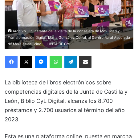
Archivo. Un instante de la visita de la consejera de Movilidad y
Transformación Digital, María González Corral, al Centro Rural Asociado
de Morales del Vino. - JUNTA DE CYL
Facebook
X
Messenger
WhatsApp
Telegram
Compartir via Email
La biblioteca de libros electrónicos sobre
competencias digitales de la Junta de Castilla y
León, Biblio CyL Digital, alcanza los 8.700
préstamos y 2.700 usuarios al término del año
2023.
Esta es una plataforma online, puesta en marcha