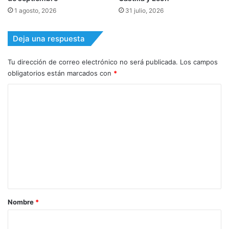
1 agosto, 2026
31 julio, 2026
Deja una respuesta
Tu dirección de correo electrónico no será publicada.
Los campos
obligatorios están marcados con
*
C
o
m
e
n
t
a
r
Nombre
*
i