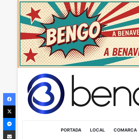
Facebook
X
Messenger
PORTADA
LOCAL
COMARCA
Compartir via Email