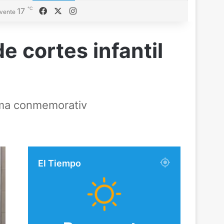
℃
Facebook
X
Instagram
17
vente
e cortes infantil
loma conmemorativ
El Tiempo