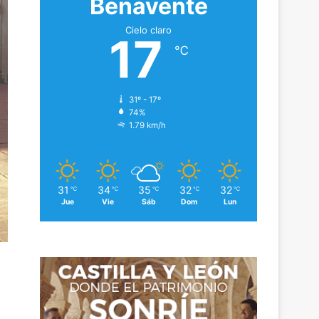
Benavente
Cielo claro
17
℃
31º - 17º
74%
1.79 km/h
31
34
35
32
32
℃
℃
℃
℃
℃
Jue
Vie
Sáb
Dom
Lun