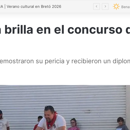
El guardia civil de Zamora robó un arma a un compañero para matar presuntamente a su expareja
Bena
 brilla en el concurso d
demostraron su pericia y recibieron un dip