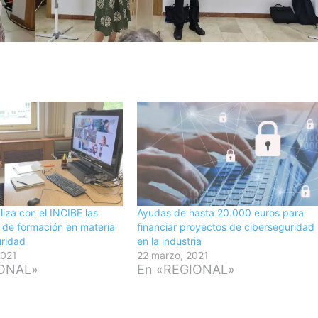
liza con el INCIBE las
Ayudas de hasta 20.000 euros para
 de formación en materia
financiar proyectos de ciberseguridad
uridad
en la industria
2021
22 marzo, 2021
IONAL»
En «REGIONAL»