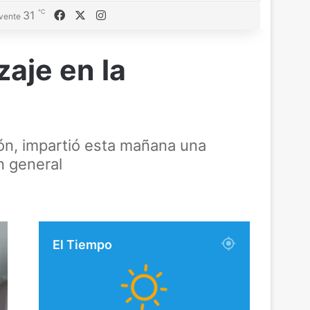
℃
Facebook
X
Instagram
31
vente
aje en la
atón, impartió esta mañana una
n general
El Tiempo