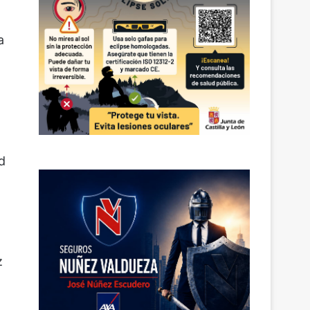
a
d
z