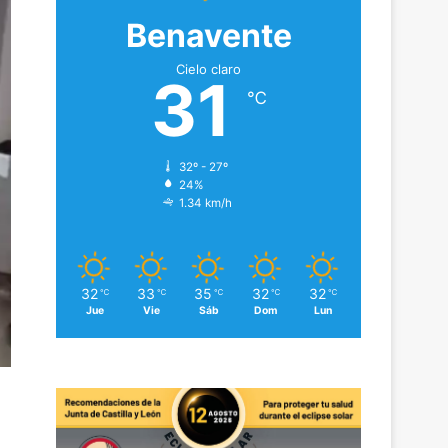
Benavente
Cielo claro
31
℃
32º - 27º
24%
1.34 km/h
32
33
35
32
32
℃
℃
℃
℃
℃
Jue
Vie
Sáb
Dom
Lun