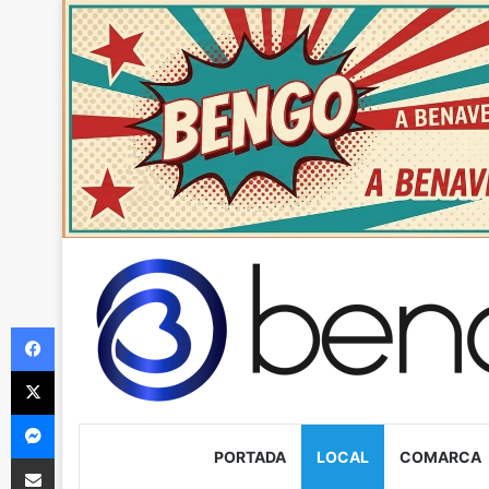
Facebook
X
Messenger
PORTADA
LOCAL
COMARCA
Compartir via Email