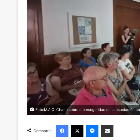
Foto:M.A.C. Charla sobre ciberseguridad en la asociación co
Facebook
X
Messenger
Compartir via Email
Compartir