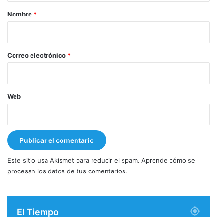
r
Nombre
*
i
o
*
Correo electrónico
*
Web
Este sitio usa Akismet para reducir el spam.
Aprende cómo se
procesan los datos de tus comentarios.
El Tiempo