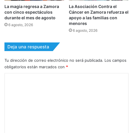
La magia regresa a Zamora
La Asociación Contra el
con cinco espectáculos
Cáncer en Zamora refuerza el
durante el mes de agosto
apoyo a las familias con
menores
6 agosto, 2026
6 agosto, 2026
Deja una respuesta
Tu dirección de correo electrónico no será publicada.
Los campos
obligatorios están marcados con
*
C
o
m
e
n
t
a