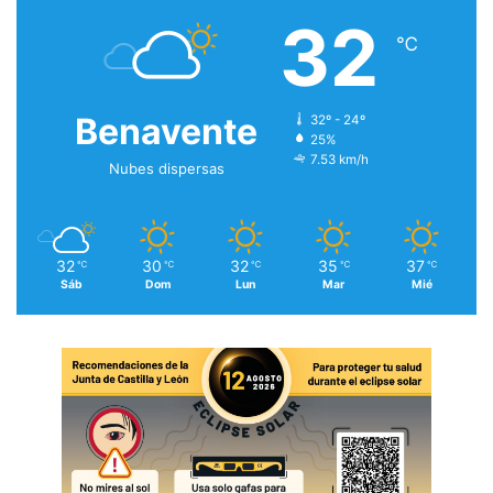
32
℃
Benavente
32º - 24º
25%
7.53 km/h
Nubes dispersas
32
30
32
35
37
℃
℃
℃
℃
℃
Sáb
Dom
Lun
Mar
Mié