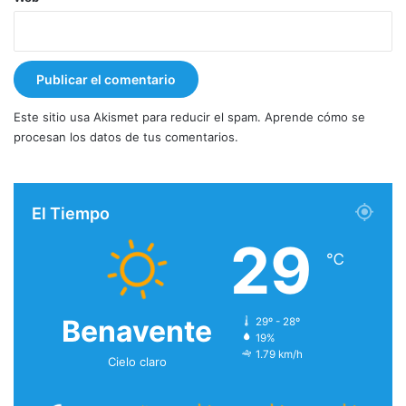
Este sitio usa Akismet para reducir el spam.
Aprende cómo se
procesan los datos de tus comentarios.
El Tiempo
29
℃
Benavente
29º - 28º
19%
1.79 km/h
Cielo claro