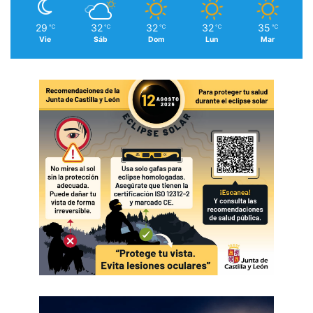
29
32
32
32
35
℃
℃
℃
℃
℃
Vie
Sáb
Dom
Lun
Mar