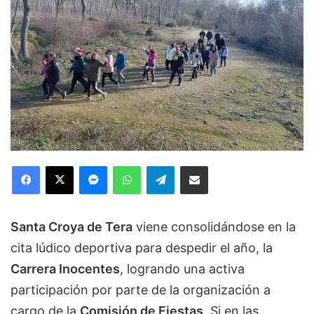
Facebook
X
Messenger
WhatsApp
Telegram
Compartir via Email
Santa Croya de Tera
viene consolidándose en la
cita lúdico deportiva para despedir el año, la
Carrera Inocentes
, logrando una activa
participación por parte de la organización a
cargo de la
Comisión de Fiestas
. Si en las