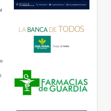
l
do
l