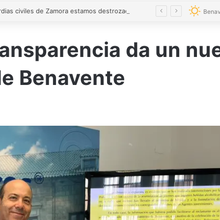
«Los guardias civiles de Zamora estamos destrozados»: el homenaje a las tres mujeres asesinadas por violencia machista
Benav
ansparencia da un nue
de Benavente