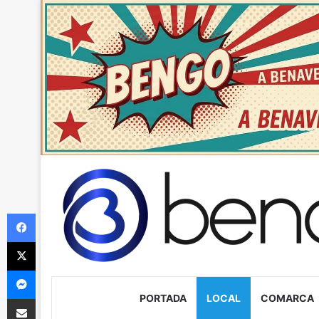
Facebook
X
Messenger
PORTADA
LOCAL
COMARCA
Compartir via Email