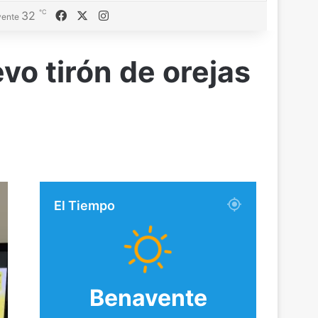
℃
Facebook
X
Instagram
32
ente
vo tirón de orejas
El Tiempo
Benavente