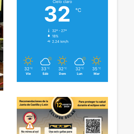
Cielo claro
32
℃
32º - 27º
18%
2.24 km/h
32
33
32
32
35
℃
℃
℃
℃
℃
Vie
Sáb
Dom
Lun
Mar