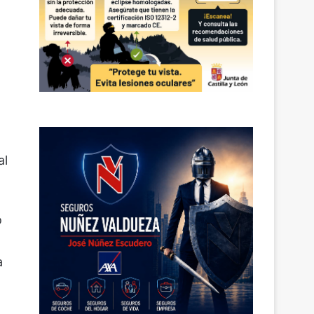
al
o
a