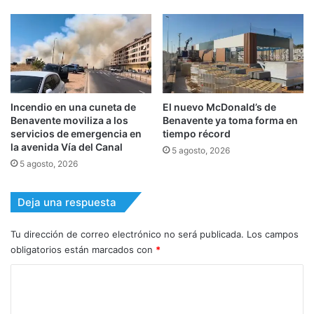
Incendio en una cuneta de
El nuevo McDonald’s de
Benavente moviliza a los
Benavente ya toma forma en
servicios de emergencia en
tiempo récord
la avenida Vía del Canal
5 agosto, 2026
5 agosto, 2026
Deja una respuesta
Tu dirección de correo electrónico no será publicada.
Los campos
obligatorios están marcados con
*
C
o