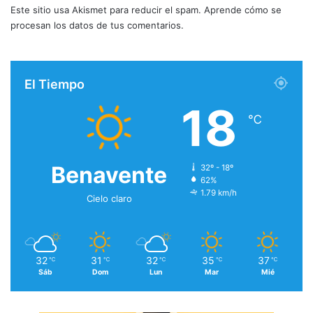
Este sitio usa Akismet para reducir el spam.
Aprende cómo se
procesan los datos de tus comentarios.
El Tiempo
18
℃
Benavente
32º - 18º
62%
1.79 km/h
Cielo claro
32
31
32
35
37
℃
℃
℃
℃
℃
Sáb
Dom
Lun
Mar
Mié