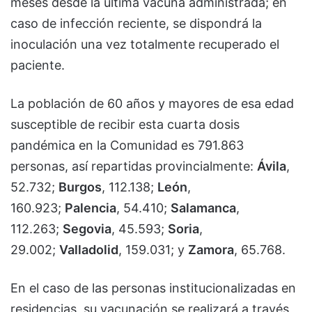
meses desde la última vacuna administrada; en
caso de infección reciente, se dispondrá la
inoculación una vez totalmente recuperado el
paciente.
La población de 60 años y mayores de esa edad
susceptible de recibir esta cuarta dosis
pandémica en la Comunidad es 791.863
personas, así repartidas provincialmente:
Ávila
,
52.732;
Burgos
, 112.138;
León
,
160.923;
Palencia
, 54.410;
Salamanca
,
112.263;
Segovia
, 45.593;
Soria
,
29.002;
Valladolid
, 159.031; y
Zamora
, 65.768.
En el caso de las personas institucionalizadas en
residencias, su vacunación se realizará a través