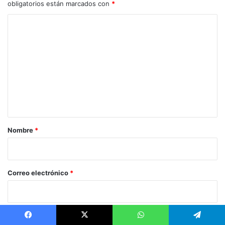
obligatorios están marcados con
*
C
o
m
e
n
t
a
r
Nombre
*
i
o
*
Correo electrónico
*
Web
Facebook
X
WhatsApp
Telegram