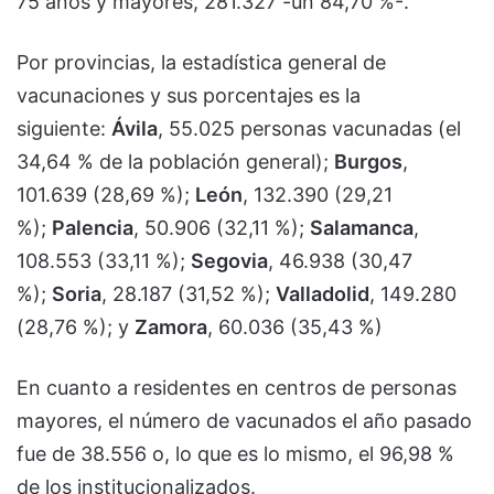
75 años y mayores, 281.327 -un 84,70 %-.
Por provincias, la estadística general de
vacunaciones y sus porcentajes es la
siguiente:
Ávila
, 55.025 personas vacunadas (el
34,64 % de la población general);
Burgos
,
101.639 (28,69 %);
León
, 132.390 (29,21
%);
Palencia
, 50.906 (32,11 %);
Salamanca
,
108.553 (33,11 %);
Segovia
, 46.938 (30,47
%);
Soria
, 28.187 (31,52 %);
Valladolid
, 149.280
(28,76 %); y
Zamora
, 60.036 (35,43 %)
En cuanto a residentes en centros de personas
mayores, el número de vacunados el año pasado
fue de 38.556 o, lo que es lo mismo, el 96,98 %
de los institucionalizados.