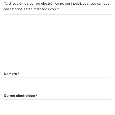
Tu dirección de correo electrónico no será publicada.
Los campos
obligatorios están marcados con
*
C
o
m
e
n
t
a
r
Nombre
*
i
o
*
Correo electrónico
*