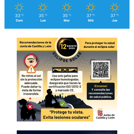
33
35
35
37
37
℃
℃
℃
℃
℃
Dom
Lun
Mar
Mié
Jue