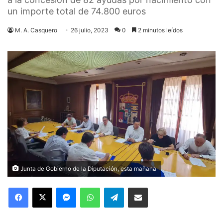
un importe total de 74.800 euros
M. A. Casquero
26 julio, 2023
0
2 minutos leídos
Junta de Gobierno de la Diputación, esta mañana
Facebook
X
Messenger
WhatsApp
Telegram
Compartir via Email