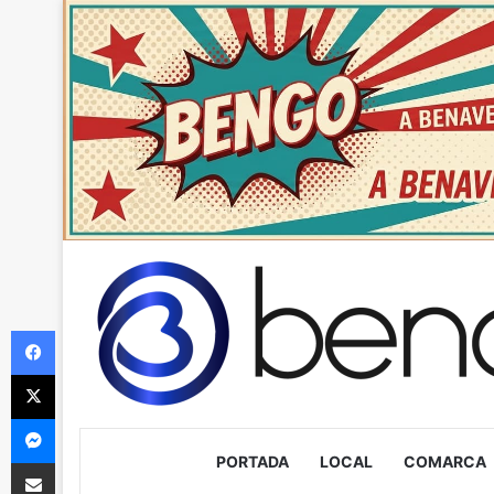
Facebook
X
Messenger
PORTADA
LOCAL
COMARCA
Compartir via Email