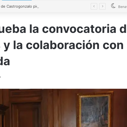
El alcalde de Castrogonzalo pide frenar la tensión tras un acto vandálico contra una edil
Bena
ueba la convocatoria 
 y la colaboración con
da
o