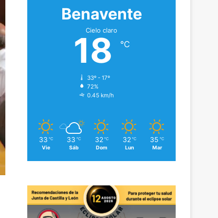
Benavente
Cielo claro
18
℃
33º - 17º
72%
0.45 km/h
33
33
32
32
35
℃
℃
℃
℃
℃
Vie
Sáb
Dom
Lun
Mar