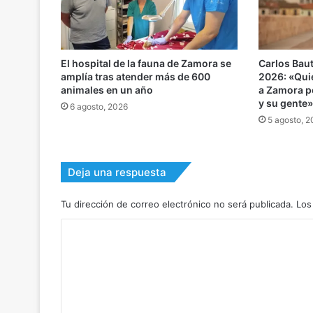
El hospital de la fauna de Zamora se
Carlos Baut
amplía tras atender más de 600
2026: «Qui
animales en un año
a Zamora po
y su gente
6 agosto, 2026
5 agosto, 
Deja una respuesta
Tu dirección de correo electrónico no será publicada.
Los
C
o
m
e