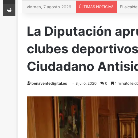
Imprimir
viernes, 7 agosto 2026
ÚLTIMAS NOTICIAS
La Diputación apr
clubes deportivos
Ciudadano Antisi
benaventedigital.es
8 julio, 2020
0
1 minuto leíd