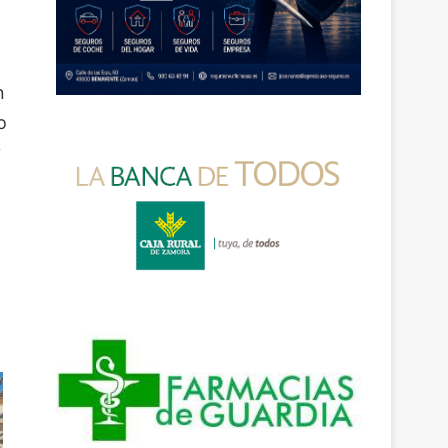
n
o
y