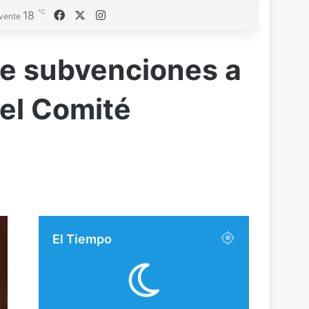
℃
Facebook
X
Instagram
18
vente
de subvenciones a
 el Comité
El Tiempo