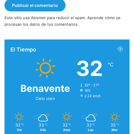
Este sitio usa Akismet para reducir el spam.
Aprende cómo se
procesan los datos de tus comentarios.
El Tiempo
32
℃
Benavente
32º - 27º
18%
2.24 km/h
Cielo claro
32
33
32
32
35
℃
℃
℃
℃
℃
Vie
Sáb
Dom
Lun
Mar