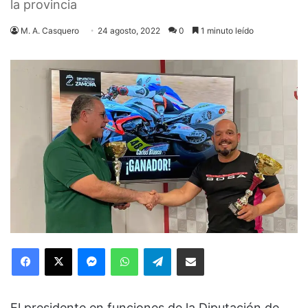
la provincia
M. A. Casquero
24 agosto, 2022
0
1 minuto leído
Facebook
X
Messenger
WhatsApp
Telegram
Compartir via Email
El presidente en funciones de la Diputación de