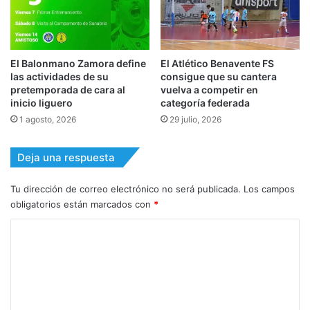
El Balonmano Zamora define
El Atlético Benavente FS
las actividades de su
consigue que su cantera
pretemporada de cara al
vuelva a competir en
inicio liguero
categoría federada
1 agosto, 2026
29 julio, 2026
Deja una respuesta
Tu dirección de correo electrónico no será publicada.
Los campos
obligatorios están marcados con
*
C
o
m
e