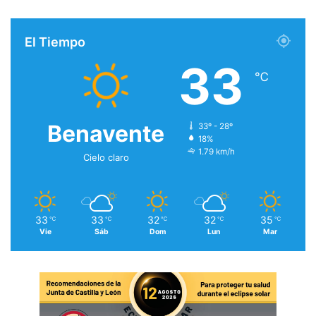
El Tiempo
33
℃
Benavente
33º - 28º
18%
1.79 km/h
Cielo claro
33
33
32
32
35
℃
℃
℃
℃
℃
Vie
Sáb
Dom
Lun
Mar