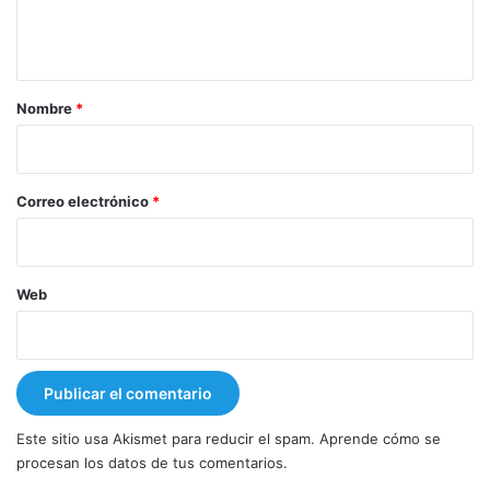
n
t
a
r
Nombre
*
i
o
*
Correo electrónico
*
Web
Este sitio usa Akismet para reducir el spam.
Aprende cómo se
procesan los datos de tus comentarios.