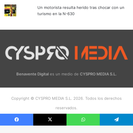
Un motorista resulta herido tras chocar con un
turismo en la N-630
Benavente Digital
es un medio de
CYSPRO MEDIA S.L.
Copyright © CYSPRO MEDIA S.L. 2026. Todos los derechos
reservados.
Facebook
X
Instagram
Facebook
X
WhatsApp
Telegram