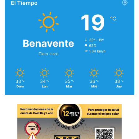
El Tiempo
19
℃
Benavente
33º - 19º
62%
1.34 km/h
Cielo claro
33
34
35
36
38
℃
℃
℃
℃
℃
Dom
Lun
Mar
Mié
Jue