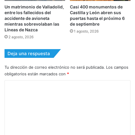
Un matrimonio de Valladolid,
Casi 400 monumentos de
entre los fallecidos del
Castilla y León abren sus
accidente de avioneta
puertas hasta el próximo 6
mientras sobrevolaban las
de septiembre
Líneas de Nazca
1 agosto, 2026
2 agosto, 2026
Deja una respuesta
Tu dirección de correo electrónico no será publicada.
Los campos
obligatorios están marcados con
*
C
o
m
e
n
t