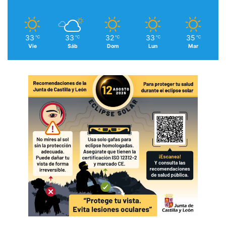
33
33
32
33
35
℃
℃
℃
℃
℃
Vie
Sáb
Dom
Lun
Mar