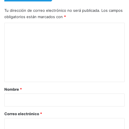
Tu dirección de correo electrónico no será publicada.
Los campos
obligatorios están marcados con
*
C
o
m
e
n
t
a
r
Nombre
*
i
o
*
Correo electrónico
*