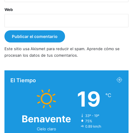
Web
Este sitio usa Akismet para reducir el spam.
Aprende cómo se
procesan los datos de tus comentarios.
El Tiempo
19
℃
Benavente
33º - 19º
75%
0.89 km/h
Cielo claro