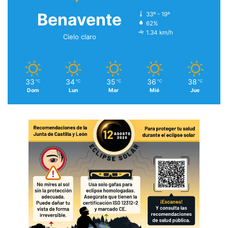
Benavente
33º - 19º
62%
1.34 km/h
Cielo claro
33
34
35
36
38
℃
℃
℃
℃
℃
Dom
Lun
Mar
Mié
Jue