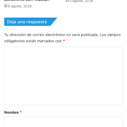
5 agosto, 2026
6 agosto, 2026
Deja una respuesta
Tu dirección de correo electrónico no será publicada.
Los campos
obligatorios están marcados con
*
C
o
m
e
n
t
a
r
Nombre
*
i