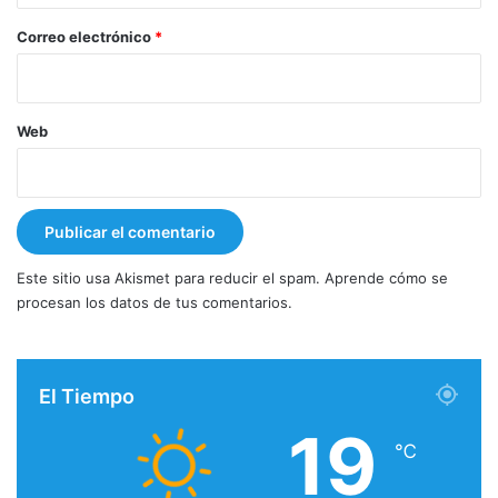
o
*
Correo electrónico
*
Web
Este sitio usa Akismet para reducir el spam.
Aprende cómo se
procesan los datos de tus comentarios.
El Tiempo
19
℃