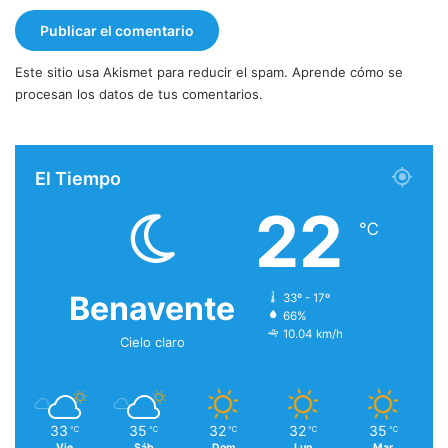
Este sitio usa Akismet para reducir el spam.
Aprende cómo se
procesan los datos de tus comentarios.
El Tiempo
22
℃
Benavente
33º - 17º
66%
10.04 km/h
Cielo claro
33
35
32
32
35
℃
℃
℃
℃
℃
Vie
Sáb
Dom
Lun
Mar