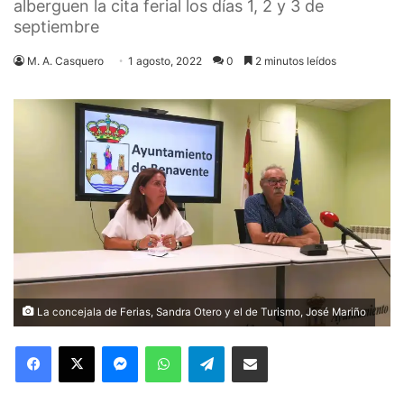
alberguen la cita ferial los días 1, 2 y 3 de
septiembre
M. A. Casquero
1 agosto, 2022
0
2 minutos leídos
La concejala de Ferias, Sandra Otero y el de Turismo, José Mariño
Facebook
X
Messenger
WhatsApp
Telegram
Compartir via Email