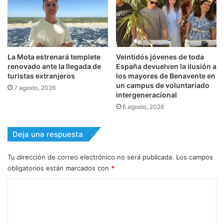
La Mota estrenará templete
Veintidós jóvenes de toda
renovado ante la llegada de
España devuelven la ilusión a
turistas extranjeros
los mayores de Benavente en
un campus de voluntariado
7 agosto, 2026
intergeneracional
6 agosto, 2026
Deja una respuesta
Tu dirección de correo electrónico no será publicada.
Los campos
obligatorios están marcados con
*
C
o
m