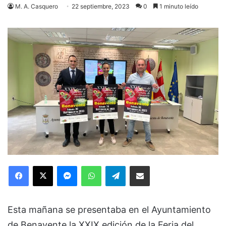
M. A. Casquero
22 septiembre, 2023
0
1 minuto leído
Facebook
X
Messenger
WhatsApp
Telegram
Compartir via Email
Esta mañana se presentaba en el Ayuntamiento
de Benavente la XXIX edición de la Feria del