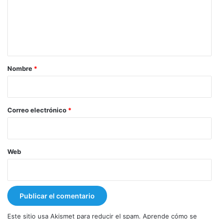
e
n
t
a
r
Nombre
*
i
o
*
Correo electrónico
*
Web
Este sitio usa Akismet para reducir el spam.
Aprende cómo se