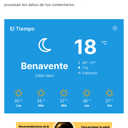
procesan los datos de tus comentarios.
El Tiempo
18
℃
Benavente
30º - 17º
71%
0.89 km/h
Cielo claro
30
35
37
38
37
℃
℃
℃
℃
℃
Lun
Mar
Mié
Jue
Vie