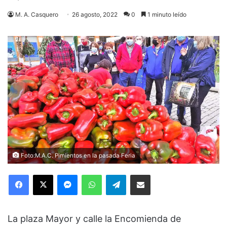
M. A. Casquero
26 agosto, 2022
0
1 minuto leído
Foto:M.A.C. Pimientos en la pasada Feria
Facebook
X
Messenger
WhatsApp
Telegram
Compartir via Email
La plaza Mayor y calle la Encomienda de