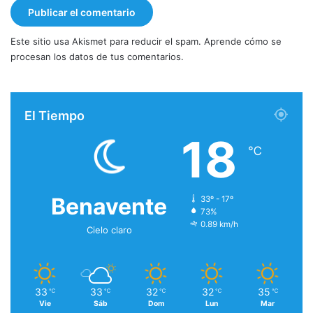
Este sitio usa Akismet para reducir el spam.
Aprende cómo se
procesan los datos de tus comentarios.
El Tiempo
18
℃
Benavente
33º - 17º
73%
0.89 km/h
Cielo claro
33
33
32
32
35
℃
℃
℃
℃
℃
Vie
Sáb
Dom
Lun
Mar