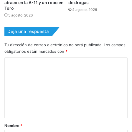
atraco en la A-11 y un robo en
de drogas
Toro
4 agosto, 2026
5 agosto, 2026
Deja una respuesta
Tu dirección de correo electrónico no será publicada.
Los campos
obligatorios están marcados con
*
C
o
m
e
n
t
a
r
Nombre
*