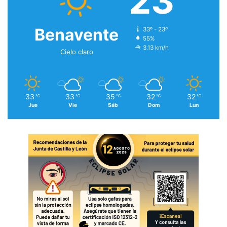
23
Benavente
33º - 23º
55%
3.13 km/h
Cielo claro
33
33
35
32
32
℃
℃
℃
℃
℃
Jue
Vie
Sáb
Dom
Lun