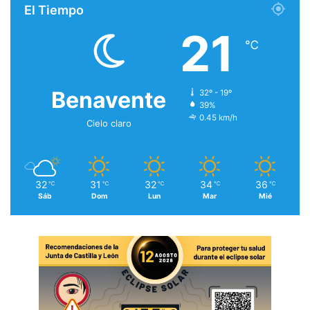
El Tiempo
21
℃
Benavente
32º - 19º
39%
0.45 km/h
Cielo claro
32
31
32
34
36
℃
℃
℃
℃
℃
Sáb
Dom
Lun
Mar
Mié