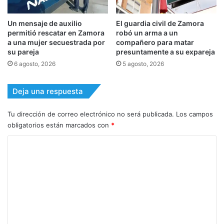
Un mensaje de auxilio
El guardia civil de Zamora
permitió rescatar en Zamora
robó un arma a un
a una mujer secuestrada por
compañero para matar
su pareja
presuntamente a su expareja
6 agosto, 2026
5 agosto, 2026
Deja una respuesta
Tu dirección de correo electrónico no será publicada.
Los campos
obligatorios están marcados con
*
C
o
m
e
n
t