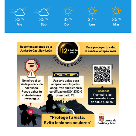
33
35
32
32
35
℃
℃
℃
℃
℃
Vie
Sáb
Dom
Lun
Mar