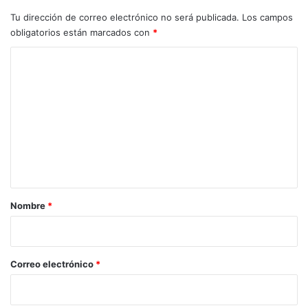
Tu dirección de correo electrónico no será publicada.
Los campos
obligatorios están marcados con
*
C
o
m
e
n
t
a
r
Nombre
*
i
o
*
Correo electrónico
*