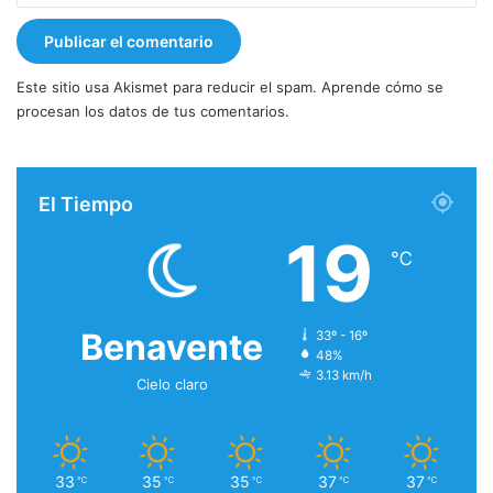
Este sitio usa Akismet para reducir el spam.
Aprende cómo se
procesan los datos de tus comentarios.
El Tiempo
19
℃
Benavente
33º - 16º
48%
3.13 km/h
Cielo claro
33
35
35
37
37
℃
℃
℃
℃
℃