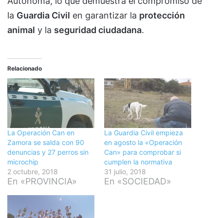
Autónoma, lo que demuestra el compromiso de
la
Guardia Civil
en garantizar la
protección
animal
y la
seguridad ciudadana
.
Relacionado
La Operación Can en
La Guardia Civil empieza
Zamora se salda con 90
en agosto la «Operación
denuncias y 27 perros sin
Can» para comprobar si
microchip
cumplen la normativa
2 octubre, 2018
31 julio, 2018
En «PROVINCIA»
En «SOCIEDAD»