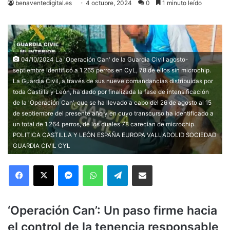
benaventedigital.es
4 octubre, 2024
0
1 minuto leído
04/10/2024 La 'Operación Can' de la Guardia Civil agosto-
septiembre identificó a 1.265 perros en CyL, 78 de ellos sin microchip.
La Guardia Civil, a través de sus nueve comandancias distribuidas por
toda Castilla y León, ha dado por finalizada la fase de intensificación
de la 'Operación Can', que se ha llevado a cabo del 26 de agosto al 15
de septiembre del presente año y en cuyo transcurso ha identificado a
un total de 1.264 perros, de los cuales 78 carecían de microchip.
POLITICA CASTILLA Y LEÓN ESPAÑA EUROPA VALLADOLID SOCIEDAD
GUARDIA CIVIL CYL
Facebook
X
Messenger
WhatsApp
Telegram
Compartir via Email
‘Operación Can’: Un paso firme hacia
el control de la tenencia responsable