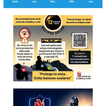
Dom
Lun
Mar
Mié
Jue