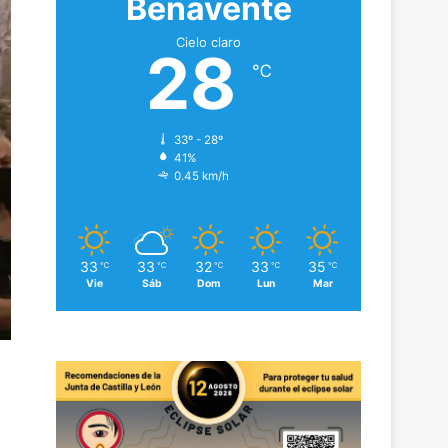
Benavente
Cielo claro
28
℃
33º - 28º
41%
0.45 km/h
33
33
32
33
35
℃
℃
℃
℃
℃
Vie
Sáb
Dom
Lun
Mar