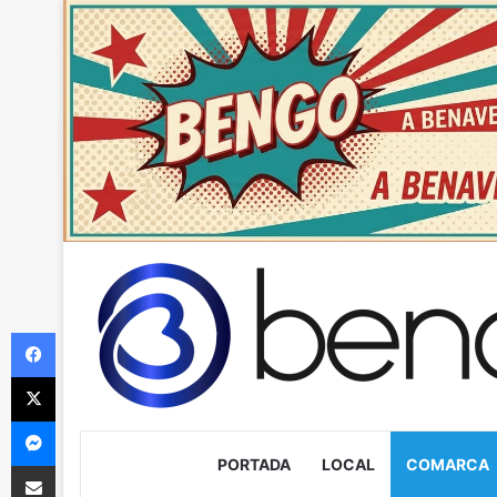
Facebook
X
Messenger
PORTADA
LOCAL
COMARCA
Compartir via Email