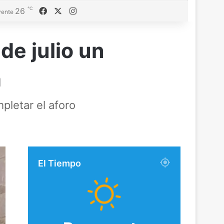
℃
Facebook
X
Instagram
26
ente
de julio un
a
pletar el aforo
El Tiempo