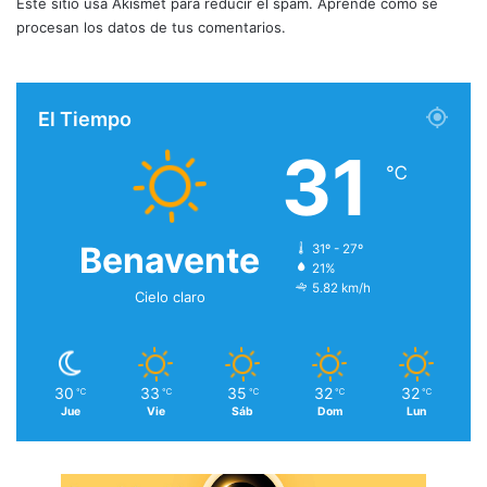
Este sitio usa Akismet para reducir el spam.
Aprende cómo se
procesan los datos de tus comentarios.
El Tiempo
31
℃
Benavente
31º - 27º
21%
5.82 km/h
Cielo claro
30
33
35
32
32
℃
℃
℃
℃
℃
Jue
Vie
Sáb
Dom
Lun