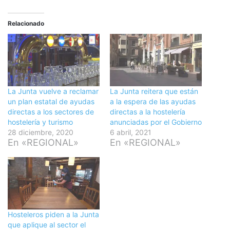
Relacionado
La Junta vuelve a reclamar
La Junta reitera que están
un plan estatal de ayudas
a la espera de las ayudas
directas a los sectores de
directas a la hostelería
hostelería y turismo
anunciadas por el Gobierno
28 diciembre, 2020
6 abril, 2021
En «REGIONAL»
En «REGIONAL»
Hosteleros piden a la Junta
que aplique al sector el