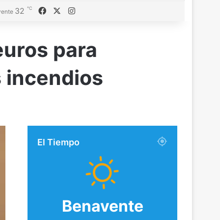
℃
Facebook
X
Instagram
32
ente
euros para
 incendios
El Tiempo
Benavente