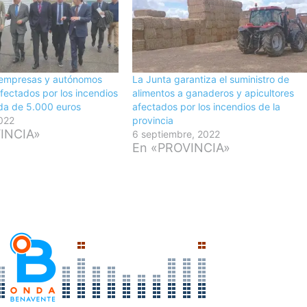
empresas y autónomos
La Junta garantiza el suministro de
ectados por los incendios
alimentos a ganaderos y apicultores
da de 5.000 euros
afectados por los incendios de la
2022
provincia
INCIA»
6 septiembre, 2022
En «PROVINCIA»