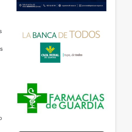
s
es
o