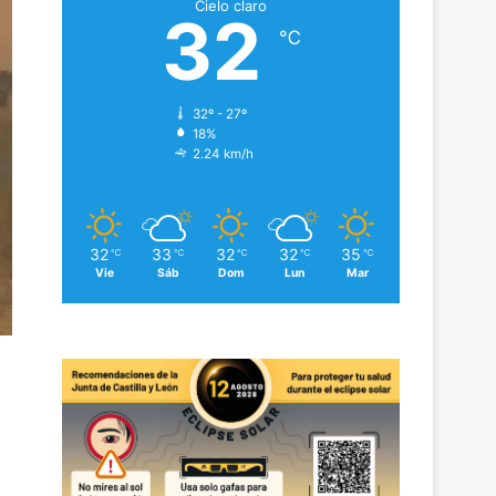
Cielo claro
32
℃
32º - 27º
18%
2.24 km/h
32
33
32
32
35
℃
℃
℃
℃
℃
Vie
Sáb
Dom
Lun
Mar