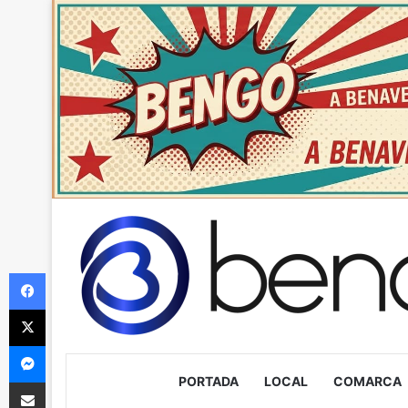
Facebook
X
Messenger
PORTADA
LOCAL
COMARCA
Compartir via Email