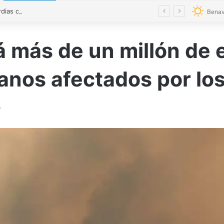
«Los guardias civiles de Zamora estamos destrozados»: el homenaje a las tres mujeres asesinadas por violencia machista
Benav
á más de un millón de 
nos afectados por los
s