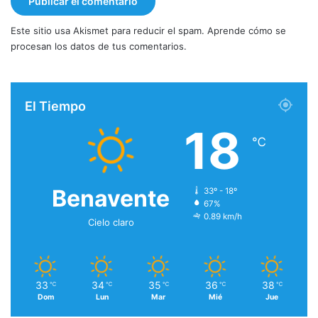
Este sitio usa Akismet para reducir el spam.
Aprende cómo se
procesan los datos de tus comentarios.
El Tiempo
18
℃
Benavente
33º - 18º
67%
0.89 km/h
Cielo claro
33
34
35
36
38
℃
℃
℃
℃
℃
Dom
Lun
Mar
Mié
Jue