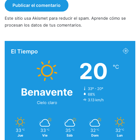
Este sitio usa Akismet para reducir el spam.
Aprende cómo se
procesan los datos de tus comentarios.
El Tiempo
20
℃
Benavente
33º - 20º
68%
3.13 km/h
Cielo claro
33
33
35
32
32
℃
℃
℃
℃
℃
Jue
Vie
Sáb
Dom
Lun