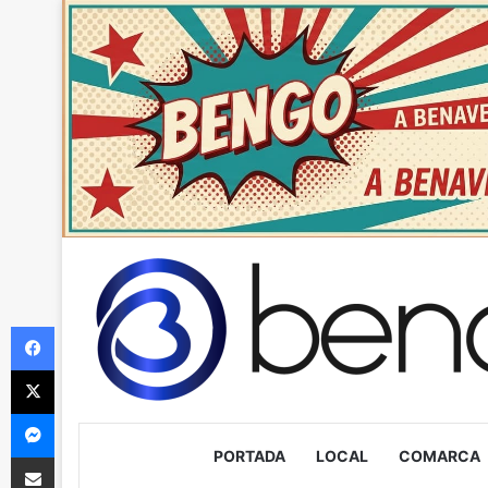
Facebook
X
Messenger
PORTADA
LOCAL
COMARCA
Compartir via Email