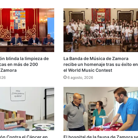
ón blinda la limpieza de
La Banda de Música de Zamora
icas en más de 200
recibe un homenaje tras su éxito en
 Zamora
el World Music Contest
2026
6 agosto, 2026
ón Contra el Cáncer en
El hospital de la fauna de Zamora s