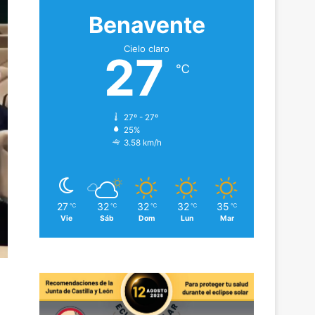
Benavente
Cielo claro
27
℃
27º - 27º
25%
3.58 km/h
27
32
32
32
35
℃
℃
℃
℃
℃
Vie
Sáb
Dom
Lun
Mar