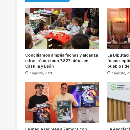
Conciliamos amplía fechas y alcanza
La Diputaci
cifras récord con 7.827 niños en
fosas sépt
Castilla y León
pueblos de
7 agosto, 2026
7 agosto, 
La magia regresa a Zamora con
La Asociaci