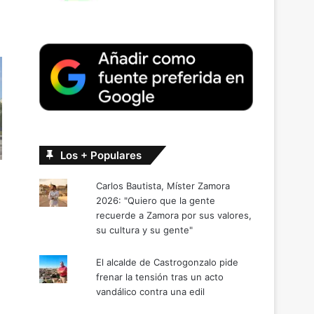
Los + Populares
Carlos Bautista, Míster Zamora
2026: "Quiero que la gente
recuerde a Zamora por sus valores,
su cultura y su gente"
El alcalde de Castrogonzalo pide
frenar la tensión tras un acto
vandálico contra una edil