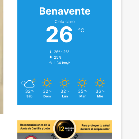
Benavente
Cielo claro
26
℃
26º - 26º
25%
1.34 km/h
32
32
32
35
36
℃
℃
℃
℃
℃
Sáb
Dom
Lun
Mar
Mié