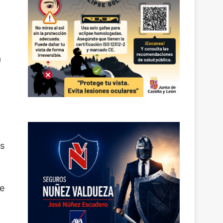
a
as
ue