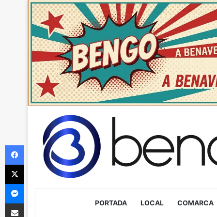
Facebook
X
Messenger
PORTADA
LOCAL
COMARCA
Compartir via Email