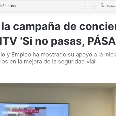
La Diputación blinda la limpieza de fosas sépticas en más de 200 pueblos de Zamora
Benav
la campaña de concien
 ITV ‘Si no pasas, PÁSA
o y Empleo ha mostrado su apoyo a la inicia
os en la mejora de la seguridad vial