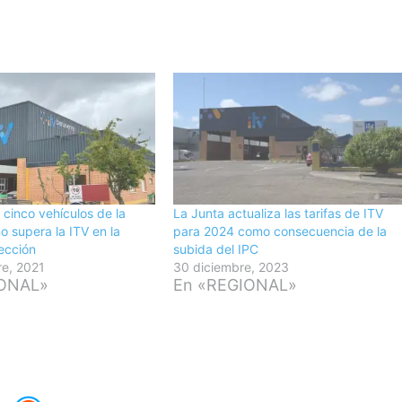
cinco vehículos de la
La Junta actualiza las tarifas de ITV
 supera la ITV en la
para 2024 como consecuencia de la
ección
subida del IPC
re, 2021
30 diciembre, 2023
IONAL»
En «REGIONAL»