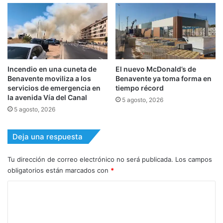
Incendio en una cuneta de
El nuevo McDonald’s de
Benavente moviliza a los
Benavente ya toma forma en
servicios de emergencia en
tiempo récord
la avenida Vía del Canal
5 agosto, 2026
5 agosto, 2026
Deja una respuesta
Tu dirección de correo electrónico no será publicada.
Los campos
obligatorios están marcados con
*
C
o
m