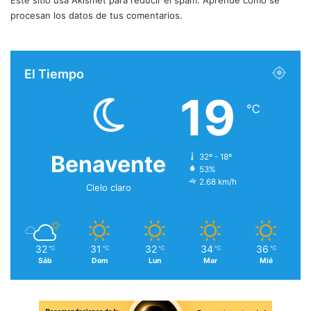
Este sitio usa Akismet para reducir el spam.
Aprende cómo se
procesan los datos de tus comentarios.
El Tiempo
19
℃
Benavente
32º - 18º
53%
2.68 km/h
Cielo claro
32
31
32
34
36
℃
℃
℃
℃
℃
Sáb
Dom
Lun
Mar
Mié